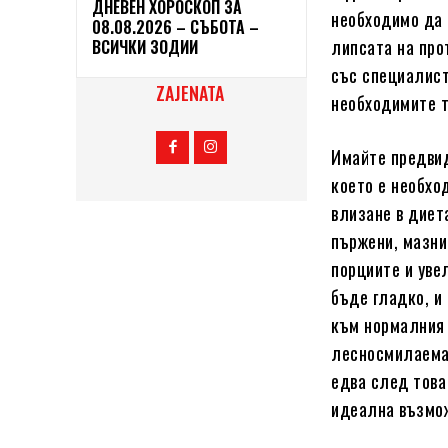
ДНЕВЕН ХОРОСКОП ЗА
необходимо да 
08.08.2026 – СЪБОТА –
липсата на про
ВСИЧКИ ЗОДИИ
със специалист
ZAJENATA
необходимите т
Имайте предвид,
което е необхо
влизане в диет
пържени, мазни
порциите и уве
бъде гладко, и 
към нормалния 
лесносмилаема 
едва след това
идеална възмож