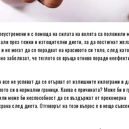
леустремени и с помоща на силата на волята са положили 
нали през тежки и изтощителни диети, за да постигнат жел
 и не могат да се порадват на красивото си тяло, след кат
но забелязат, че теглото се връща отново поради неефект
о все не успяват да се отърват от излишните килограми и д
ото си в нормални граници. Каква е причината? Може би в 
или може би неспособност да се въздържат от прекомерна
храна след диета. Отговорът на този въпрос е в нещо съвсе