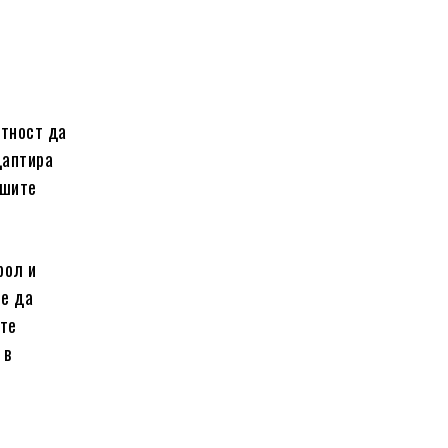
ятност да
даптира
ашите
рол и
те да
ате
 в