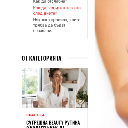
Как да отслабна?
Как да задържа теглото
след диета?
Няколко правила, които
трябва да бъдат
спазвани.
ОТ КАТЕГОРИЯТА
КРАСОТА
СУТРЕШНА BEAUTY РУТИНА