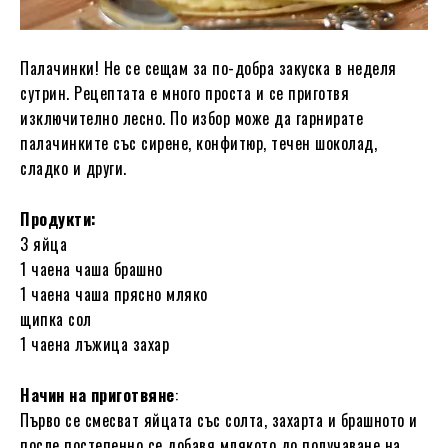
Палачинки! Не се сещам за по-добра закуска в неделя
сутрин. Рецептата е много проста и се приготвя
изключително лесно. По избор може да гарнирате
палачинките със сирене, конфитюр, течен шоколад,
сладко и други.
Продукти:
3 яйца
1 чаена чаша брашно
1 чаена чаша прясно мляко
щипка сол
1 чаена лъжица захар
Начин на приготвяне
:
Първо се смесват яйцата със солта, захарта и брашното и
после постепенно се добавя млякото до получаване на