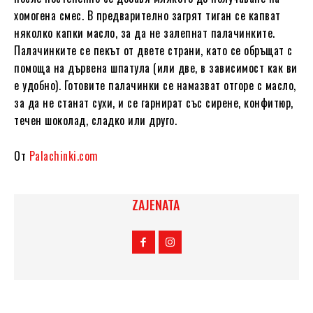
хомогена смес. В предварително загрят тиган се капват
няколко капки масло, за да не залепнат палачинките.
Палачинките се пекът от двете страни, като се обръщат с
помоща на дървена шпатула (или две, в зависимост как ви
е удобно). Готовите палачинки се намазват отгоре с масло,
за да не станат сухи, и се гарнират със сирене, конфитюр,
течен шоколад, сладко или друго.
От
Palachinki.com
ZAJENATA