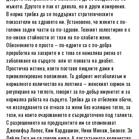
мъжете. Другото е пак от дявола, но в други измерения.
В норма трябва да се поддържат стратегическите
показатели на здравето ни. Установено, че жените с по-
големи задни части са по-здрави. Техният холестирин е с
по-ниски стойности от тези на по-слабите жени.
Обяснението е просто – по-едрите са с по-добра
преработка на захарите и с това се намалява риска от
заболяване на сърцето или от появата на диабет.
Простичка истина, която поставя пищните дами в
привилегировано положение. Та добрият метаболизъм и
нормалното количество на лептина – женският хормон за
регулиране на теглото, говорят за по-добър имунитет и за
нормална работа на сърцето. Трябва да се отбележи обаче,
че изследването се отнася за жени без излишно тегло, за
тези, на които очарованието е съсредоточено под талията.
С разрешението на продуцентите им се споменават
Дженифър Лопес, Ким Кардашиян, Ники Минаж, Бионсе. За
Лейди Гага не се говори нищо. А достатъчното количество