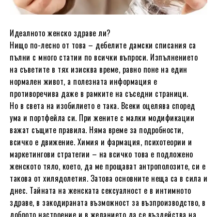
Идеалното женскo здраве ли?
Нищо по-лесно от това – дебелите дамски списания са
пълни с много статии по всички въпроси. Изпълнението
на съветите в тях изисква време, равно поне на един
нормален живот, а полезната информация е
противоречива даже в рамките на съседни страници.
Но в света на изобилието е така. Всеки оцелява според
ума и портфейла си. При жените с малки модификации
важат същите правила. Няма време за подробности,
всичко е движение. Химия и фармация, психотеории и
маркетингови стратегии – на всичко това е подложено
женското тяло, което, да ме прощават антрополозите, си е
такова от хилядолетия. Затова основните неща са в сила и
днес. Тайната на женската сексуалност е в интимното
здраве, в закодираната възможност за възпроизводство, в
доброто настроение и в желанието да се въздейства на