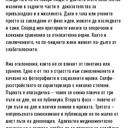
мазнини в задните части е доказателство за
превъзходсво и в мисленето. Дали е така или учените
просто са завладени от фикс идеи, можете да изследвате
и сами. Според мен критериите винаги са опорочени и
всякакви сравнения са относително верни. Както и
заключението, че по-пищните жени живеят по-дълго от
слаботелесните.
Има отклонения, които не се влияят от генетика или
хранене. Едно е от тях е страстта към самоснимането и
качване на фотографиите в социалните мрежи. Селфи-
разстройството се характеризира с няколко степени.
Първата е епизодична – човек се снима повече от три
пъти на ден, но не публикува. Втората фаза – повече от
три пъти на ден и всички снимки в мрежата. Третата –
непрекъснато самоснимане и публикации не по-малко от
шест пъти на денонощие. Адекватно медикаментозно
лечение не е открито, трябва да се премине на телефони