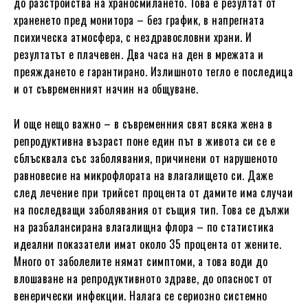
до разстройства на храносмилането. Това е резултат от
храненето пред монитора – без график, в напрегната
психическа атмосфера, с нездравословни храни. И
резултатът е плачевен. Два часа на ден в мрежата и
преяждането е гарантирано. Излишното тегло е последица
и от съвременният начин на общуване.
И още нещо важно – в съвременния свят всяка жена в
репродуктивна възраст поне един път в живота си се е
сблъсквала със заболявания, причинени от нарушеното
равновесие на микрофлората на влагалището си. Даже
след лечение при трийсет процента от дамите има случаи
на последващи заболявания от същия тип. Това се дължи
на разбалансирана влагалищна флора – по статистика
идеални показатели имат около 35 процента от жените.
Много от заболелите нямат симптоми, а това води до
влошаване на репродуктивното здраве, до опасност от
венерически инфекции. Налага се сериозно системно