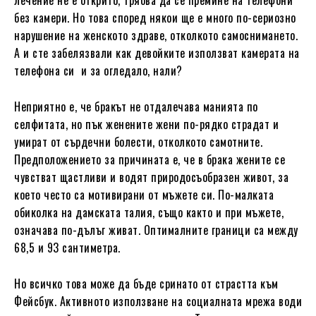
без камери. Но това според някои ще е много по-сериозно
нарушение на женското здраве, отколкото самоснимането.
А и сте забелязвали как девойките използват камерата на
телефона си и за огледало, нали?
Неприятно е, че бракът не отдалечава манията по
селфитата, но пък женените жени по-рядко страдат и
умират от сърдечни болести, отколкото самотните.
Предположението за причината е, че в брака жените се
чувстват щастливи и водят природосъобразен живот, за
което често са мотивирани от мъжете си. По-малката
обиколка на дамската талия, също както и при мъжете,
означава по-дълъг живат. Оптималните граници са между
68,5 и 93 сантиметра.
Но всичко това може да бъде сринато от страстта към
Фейсбук. Активното използване на социалната мрежа води