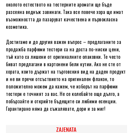
околото естеството на тестерните аромати ще бъде
разсеяна веднъж завинаги. Така все повече хора ще имат
възможността да пазаруват качествена и първокласна
козметика.
Достигаме и до другия важен въпрос – предлаганите за
продажба парфюми тестери са на доста по-ниски цени,
тъй като са лишени от оригиналните опаковки. Те често
биват предлагани в картонени бели кутии. Ако не сте от
хората, които държат на търговския вид на даден продукт
и не ви пречи отсъствието на оригинален флакон, то
положително можем да кажем, че изборът на парфюми
тестери е точният за вас. Не се колебайте още дълго, а
побързайте и открийте бъдещите си любими есенции.
Гарантирано няма да съжалявате, дори и за миг!
ZAJENATA