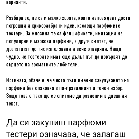
варианти.
Разбира се, не са и малко хората, които изповядват доста
погрешни и криворазбрани идеи, касаещи парфюмите
тестери. За мнозина те са фалшификати, имитации на
популярни и маркови парфюми, а други смятат, че
достатигат до тях използвани и вече отваряни. Нищо
чудно, че тестерите имат още дълъг път да извървят до
сърцето на ароматните любители.
Истината, обаче е, че често пъти именно закупуването на
парфюми без опаковка е по-правилният и точен избор.
Защо това е така ще се опитаме да разясним в днешния
текст.
Да си закупиш парфюми
тестери означава, че залагаш