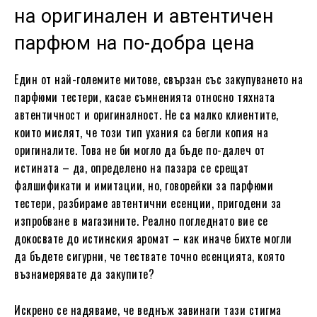
на оригинален и автентичен
парфюм на по-добра цена
Един от най-големите митове, свързан със закупуването на
парфюми тестери, касае съмненията относно тяхната
автентичност и оригиналност. Не са малко клиентите,
които мислят, че този тип ухания са бегли копия на
оригиналите. Това не би могло да бъде по-далеч от
истината – да, определено на пазара се срещат
фалшификати и имитации, но, говорейки за парфюми
тестери, разбираме автентични есенции, пригодени за
изпробване в магазините. Реално погледнато вие се
докосвате до истинския аромат – как иначе бихте могли
да бъдете сигурни, че тествате точно есенцията, която
възнамерявате да закупите?
Искрено се надяваме, че веднъж завинаги тази стигма