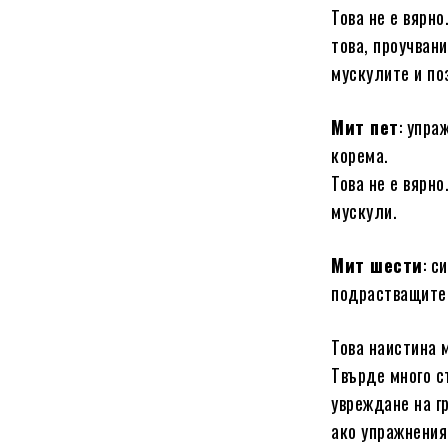
Това не е вярн
това, проучван
мускулите и по
Мит пет
: упра
корема.
Това не е вярн
мускули.
Мит шести
: с
подрастващите
Това наистина 
Твърде много с
увреждане на г
ако упражнения