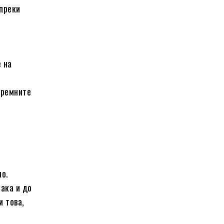
ъпреки
е на
оремните
но.
така и до
и това,