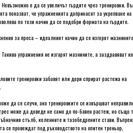
о. Невъзможно е да се увеличът гърдите чрез тренировки. В
ията показват, че упражненията допринасят за укрепване на
зволява по този начин да се подобри формата на гърдите.
жнения за преса – идеалният начин да се изгорят мазнинит
о. Такива упражнения не изгарят мазнините, а заздравяват к
иловите тренировки забавят или дори спрират растежа на
.
може да се случи, ако тренировките се извършват неправил
трес може да доведе не само до по-бавен растеж, но също 
ръбначния стълб, коленните и тазобедрените стави. Въпрек
та се провеждат под ръководството на опитен треньор,