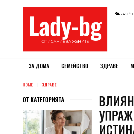
Lady-bg
C
24.9
СПИСАНИЕ ЗА ЖЕНИТЕ
ЗА ДОМА
СЕМЕЙСТВО
ЗДРАВЕ
М
HOME
ЗДРАВЕ
ВЛИЯН
ОТ КАТЕГОРИЯТА
УПРАЖ
ИСТИН