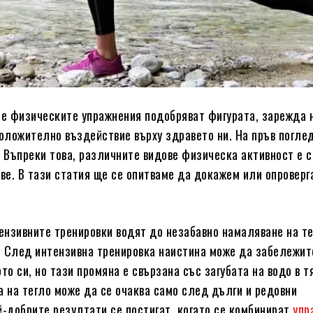
че физическите упражнения подобряват фигурата, зарежда 
положително въздействие върху здравето ни. На пръв поглед
. Въпреки това, различните видове физическа активност е 
ове. В тази статия ще се опитваме да докажем или опроверг
тензивните тренировки водят до незабавно намаляване на те
о. След интензивна тренировка наистина може да забележит
то си, но тази промяна е свързана със загубата на водо в т
а на тегло може да се очаква само след дълги и редовни
й-добрите резултати се постигат, когато се комбинират
упр