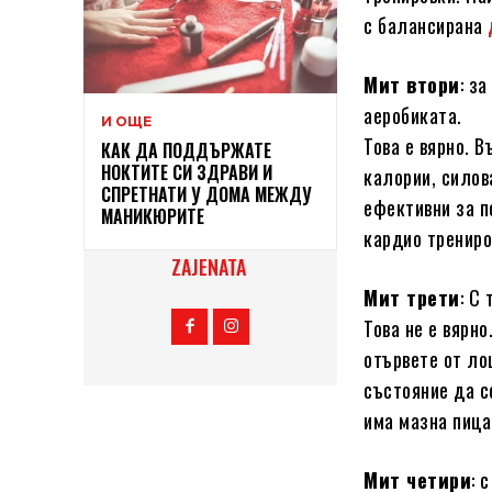
с балансирана
Мит втори
: з
аеробиката.
И ОЩЕ
Това е вярно. В
КАК ДА ПОДДЪРЖАТЕ
НОКТИТЕ СИ ЗДРАВИ И
калории, силов
СПРЕТНАТИ У ДОМА МЕЖДУ
ефективни за п
МАНИКЮРИТЕ
кардио трениро
ZAJENATA
Мит трети
: С
Това не е вярн
отървете от ло
състояние да с
има мазна пица
Мит четири
: 