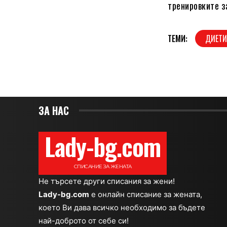
тренировките з
ТЕМИ:
ДИЕТ
ЗА НАС
Lady-bg.com
СПИСАНИЕ ЗА ЖЕНАТА
Не търсете други списания за жени!
Lady-bg.com
e онлайн списание за жената,
което Ви дава всичко необходимо за бъдете
най-доброто от себе си!