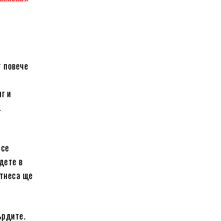
т повече
г и
.
 се
дете в
итнеса ще
ърдите.