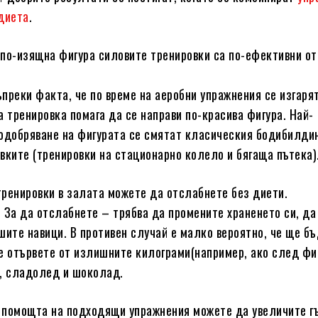
диета
.
а по-изящна фигура силовите тренировки са по-ефективни от
ъпреки факта, че по време на аеробни упражнения се изгаря
а тренировка помага да се направи по-красива фигура. Най-
одобряване на фигурата се смятат класическия бодибилдин
вките (тренировки на стационарно колело и бягаща пътека)
 тренировки в залата можете да отслабнете без диети.
о. За да отслабнете – трябва да промените храненето си, да
шите навици. В противен случай е малко вероятно, че ще бъ
е отървете от излишните килограми(например, ако след ф
, сладолед и шоколад.
с помощта на подходящи упражнения можете да увеличите г