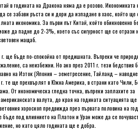
тай в годината на Дракона няма да е розово. Икономиката 
да се забави ръста си и дори да изпадане в хаос, който ще 
алната икономика. За първи път Китай, който обикновенно 
може да падне до 2-3%, което със сигурност ще се отрази 
световен мащаб.
 г. ще бъде по-спокойна от предишната. Въпреки че природ
жаление, са неизбежни. Но ако през 2011 г. тези бедствия 
авно на Изток (Япония – земетресение, Тайланд – наводне
2 г. те ще прехвърлят в Южна Америка, в страни като Чили, 
ама. От икономическа гледна точка, въпреки заплахите за
 американската валута, до края на годината ситуацията ще
ветовния хороскоп предвижда през първата половина на год
е бъде под влиянието на Платон и Уран може да се почувас
жение, но като цяло годината ще е добра.