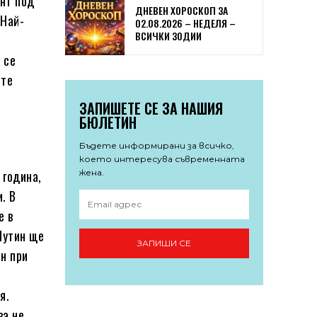
ент под
ДНЕВЕН ХОРОСКОП ЗА
 Най-
02.08.2026 – НЕДЕЛЯ –
ВСИЧКИ ЗОДИИ
 се
ите
ЗАПИШЕТЕ СЕ ЗА НАШИЯ
БЮЛЕТИН
Бъдете информирани за всичко,
което интересува съвременната
жена.
 година,
. В
е в
Путин ще
ЗАПИШИ СЕ
ен при
я.
ва не