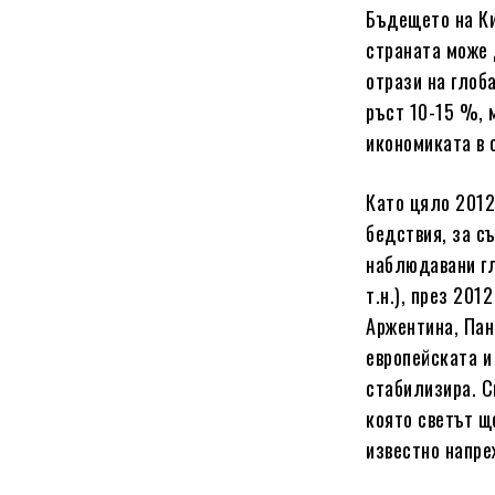
Бъдещето на Ки
страната може 
отрази на глоб
ръст 10-15 %, 
икономиката в 
Като цяло 2012
бедствия, за съ
наблюдавани гл
т.н.), през 201
Аржентина, Пан
европейската и
стабилизира. С
която светът щ
известно напре