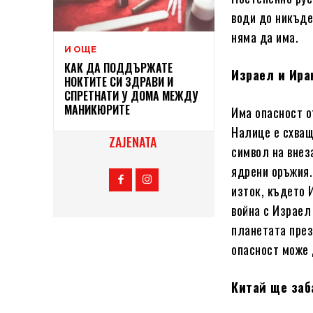
води до никъде
няма да има.
И ОЩЕ
КАК ДА ПОДДЪРЖАТЕ
Израел и Ира
НОКТИТЕ СИ ЗДРАВИ И
СПРЕТНАТИ У ДОМА МЕЖДУ
МАНИКЮРИТЕ
Има опасност о
Налице е схващ
ZAJENATA
символ на внез
ядрени оръжия.
изток, където 
война с Израел
планетата през
опасност може 
Китай ще заб