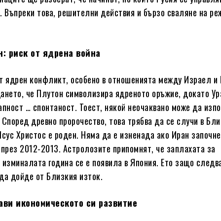
. Въпреки това, решителни действия и бързо сваляне на р
н: риск от ядрена война
т ядрен конфликт, особено в отношенията между Израел и 
ането, че Плутон символизира ядреното оръжие, докато Ур
апност … спонтаност. Тоест, някой неочаквано може да изп
 Според древно пророчество, това трябва да се случи в Бл
Исус Христос е роден. Няма да е изненада ако Иран започн
 през 2012-2013. Астролозите припомнят, че заплахата за
 изминалата година се е появила в Япония. Ето защо след
да дойде от Близкия изток.
ави икономическото си развитие