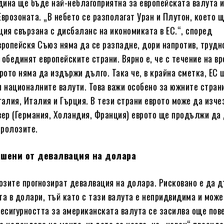
ина ще бъде най-неблагоприятна за европейската валута и
Еврозоната. „В небето се разполагат Уран и Плутон, което 
ция свързана с дисбаланс на икономиката в ЕС.“, според
вропейскя Съюз няма да се разпадне, дори напротив, трудн
 обединят европейските страни. Вярно е, че с течение на в
врото няма да издържи дълго. Така че, в крайна сметка, ЕС
м националните валути. Това важи особено за южните стран
галия, Италия и Гърция. В тези страни еврото може да изче
вер (Германия, Холандия, Франция) еврото ще продължи да
тролозите.
ашени от девалвация на долара
зите прогнозират девалвация на долара. Рисковано е да 
та в долари, тъй като с тази валута е непридвидима и може
Несигурността за американската валута се засилва още пов