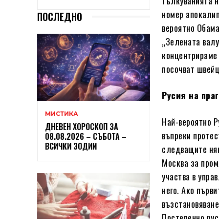
тълкуванията н
номер апокалип
ПОСЛЕДНО
вероятно Обама
„Зелената валут
концентрираме 
посочват швейц
Русия на пра
МИСТИКА
Най-вероятно Р
ДНЕВЕН ХОРОСКОП ЗА
въпреки протес
08.08.2026 – СЪБОТА –
ВСИЧКИ ЗОДИИ
следващите няк
Москва за пром
участва в упра
него. Ако първи
възстановяване
Постепенно рус