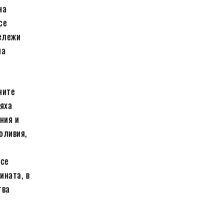
на
се
бележи
на
ните
бяха
ния и
Боливия,
 се
ината, в
тва