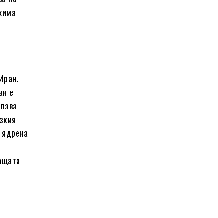
ежима
Иран.
ан е
олзва
изкия
е ядрена
ващата