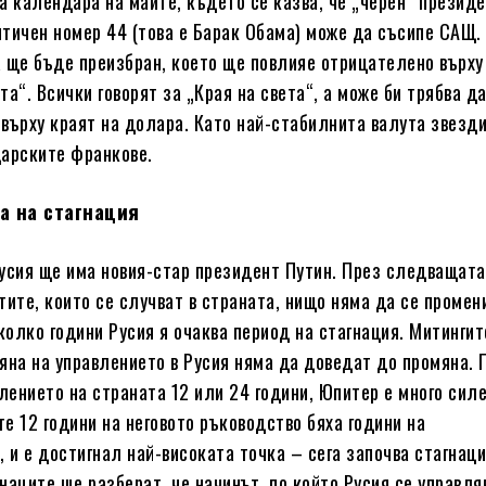
а календара на маите, където се казва, че „черен“ презид
тичен номер 44 (това е Барак Обама) може да съсипе САЩ.
 ще бъде преизбран, което ще повлияе отрицателено върху
а“. Всички говорят за „Края на света“, а може би трябва да
върху краят на долара. Като най-стабилнита валута звезд
арските франкове.
га на стагнация
усия ще има новия-стар президент Путин. През следващата
тите, които се случват в страната, нищо няма да се промени
олко години Русия я очаква период на стагнация. Митингит
яна на управлението в Русия няма да доведат до промяна. 
влението на страната 12 или 24 години, Юпитер е много сил
те 12 години на неговото ръководство бяха години на
, и е достигнал най-високата точка – сега започва стагнаци
наците ще разберат, че начинът, по който Русия се управля