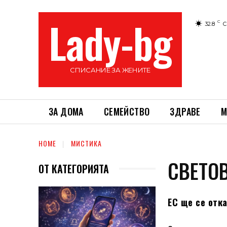
Lady-bg
C
32.8
С
СПИСАНИЕ ЗА ЖЕНИТЕ
ЗА ДОМА
СЕМЕЙСТВО
ЗДРАВЕ
М
HOME
МИСТИКА
СВЕТОВ
ОТ КАТЕГОРИЯТА
ЕС ще се отк