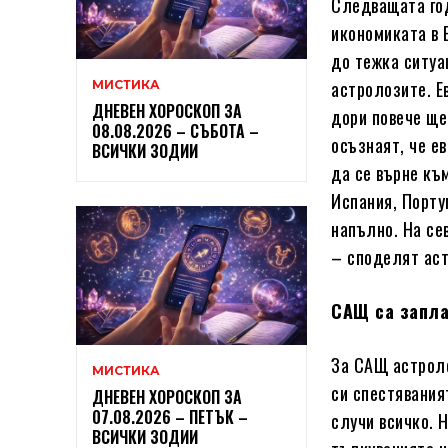
Следващата год
икономиката в 
до тежка ситуа
астролозите.
Е
МИСТИКА
ДНЕВЕН ХОРОСКОП ЗА
дори повече ще
08.08.2026 – СЪБОТА –
осъзнаят, че е
ВСИЧКИ ЗОДИИ
да се върне къ
Испания, Порту
напълно. На се
– споделят ас
САЩ са запл
За САЩ астроло
МИСТИКА
си спестявания
ДНЕВЕН ХОРОСКОП ЗА
07.08.2026 – ПЕТЪК –
случи всичко. 
ВСИЧКИ ЗОДИИ