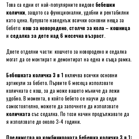
Това са едни от най-популярните видове
бебешки
колички
, защото са функционални, удобни и рентабилни
като цена. Купувате наведнъж всички основни неща за
бебето:
кош за новородено
,
столче за кола – кошница
и
седалка за дете над 6 месечна възраст
.
Двете отделни части: кошчето за новородено и седалка
могат да се монтират и демонтират на една и съща рамка.
Бебешката количка 3 в 1
включва всички основни
артикули за бебето. Първите 6 месеца използвате
количката с кош, за да може вашето мъниче да лежи
удобно. В момента, в който бебето се научи да седи
самостоятелно, можете да започнете да използвате
количката
със седалка. По този начин продължавате да
я използвате до около 3-4 години.
Предимства на комбинираната бебешка количка 3 в 1: