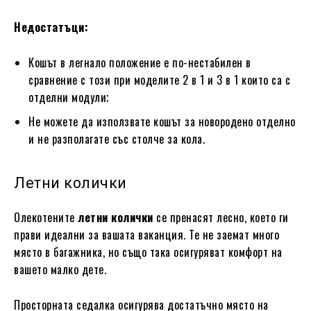
Недостатъци:
Кошът в легнало положение е по-нестабилен в
сравнение с този при моделите 2 в 1 и 3 в 1 които са с
отделни модули;
Не можете да използвате кошът за новородено отделно
и не разполагате със столче за кола.
Летни колички
Олекотените
летни колички
се пренасят лесно, което ги
прави идеални за вашата ваканция. Те не заемат много
място в багажника, но също така осигуряват комфорт на
вашето малко дете.
Просторната седалка осигурява достатъчно място на