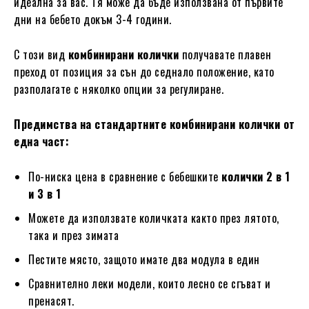
идеална за вас. Тя може да бъде използвана от първите
дни на бебето докъм 3-4 години.
С този вид
комбинирани колички
получавате плавен
преход от позиция за сън до седнало положение, като
разполагате с няколко опции за регулиране.
Предимства на стандартните комбинирани колички от
една част:
По-ниска цена в сравнение с бебешките
колички 2 в 1
и 3 в 1
Можете да използвате количката както през лятото,
така и през зимата
Пестите място, защото имате два модула в един
Сравнително леки модели, които лесно се сгъват и
пренасят.