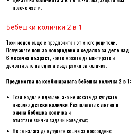
повече части.
Бебешки колички 2 в 1
Този модел също е предпочитан от много родители.
Получавате
кош за новородено
и
седалка за дете над
6 месечна възраст
, които можете да монтирате и
демонтирате на една и съща рамка за количка.
Предимства на комбинираната бебешка количка 2 в 1:
Този модел е идеален, ако не искате да купувате
няколко
детски колички
. Разполагате с
лятна и
зимна бебешка количка
и
отмятате всички задачи наведнъж;
Не се налага да купувате кошче за новородено;