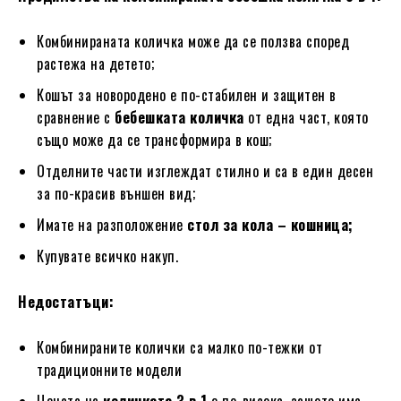
Комбинираната количка може да се ползва според
растежа на детето;
Кошът за новородено е по-стабилен и защитен в
сравнение с
бебешката количка
от една част, която
също може да се трансформира в кош;
Отделните части изглеждат стилно и са в един десен
за по-красив външен вид;
Имате на разположение
стол за кола – кошница;
Купувате всичко накуп.
Недостатъци:
Комбинираните колички са малко по-тежки от
традиционните модели
Цената на
количката 3 в 1
е по-висока, защото има