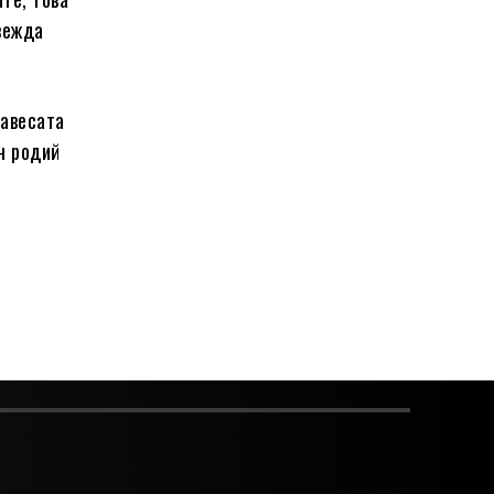
звежда
завесата
н родий