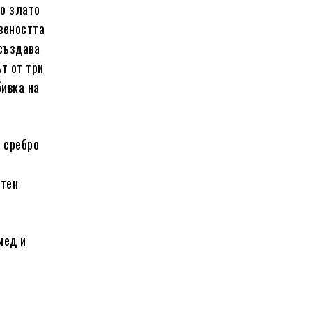
то злато
веността
 създава
ът от три
бивка на
 сребро
атен
мед и