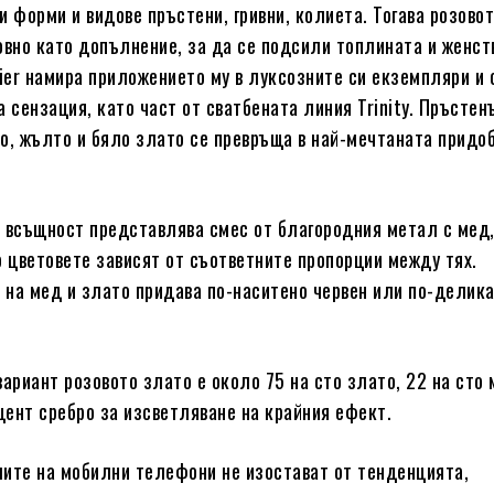
и форми и видове пръстени, гривни, колиета. Тогава розово
овно като допълнение, за да се подсили топлината и женст
tier намира приложението му в луксозните си екземпляри и
 сензация, като част от сватбената линия Trinity. Пръстен
о, жълто и бяло злато се превръща в най-мечтаната придо
 всъщност представлява смес от благородния метал с мед,
о цветовете зависят от съответните пропорции между тях.
на мед и злато придава по-наситено червен или по-делик
вариант розовото злато е около 75 на сто злато, 22 на сто 
ент сребро за изсветляване на крайния ефект.
ите на мобилни телефони не изостават от тенденцията,