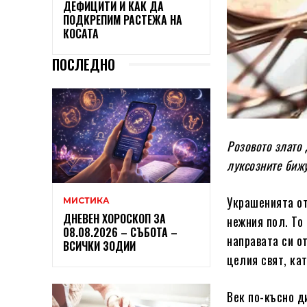
ДЕФИЦИТИ И КАК ДА
ПОДКРЕПИМ РАСТЕЖА НА
КОСАТА
ПОСЛЕДНО
Розовото злато 
луксозните биж
Украшенията о
МИСТИКА
ДНЕВЕН ХОРОСКОП ЗА
нежния пол. То 
08.08.2026 – СЪБОТА –
направата си о
ВСИЧКИ ЗОДИИ
целия свят, ка
Век по-късно д