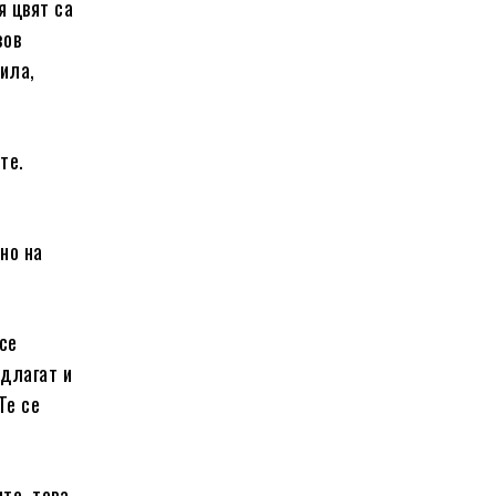
я цвят са
зов
вила,
те.
но на
 се
едлагат и
Те се
те, това