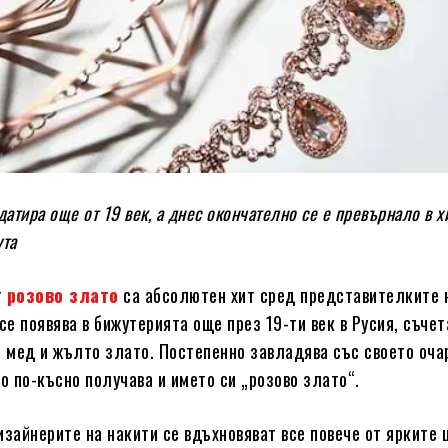
датира още от 19 век, а днес окончателно се е превърнало в х
ута
т
розово злато
са абсолютен хит сред представителките 
се появява в бижутерията още през 19-ти век в Русия, съчет
т мед и жълто злато. Постепенно завладява със своето оча
то по-късно получава и името си „розово злато“.
изайнерите на накити се вдъхновяват все повече от ярките 