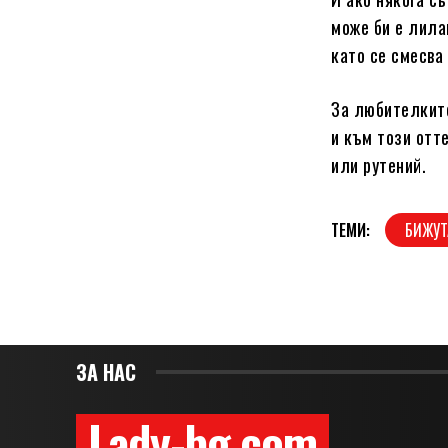
може би е лила
като се смесва
За любителките
и към този отт
или рутений.
ТЕМИ:
БИЖУТ
ЗА НАС
Lady-bg.com