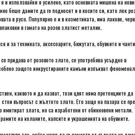
 я и използвайки я усилено, като основната мишена на нови
нно беше дамите да го подносят и в косите си, като лек ро
вата в русо. Популярно е и в козметиката, има лакове, чер
 опаковки в гамата на розов златист металик.
ся и за техниката, аксесоарите, бижутата, обувките и чанти
 се придава от розовото злато, се употребява усърдно в
собено защото инкрустираните камъни изпъкват феноменал
ствен, каквото и да казват, този цвят няма претенциите да
о стои въпросът с жълтото злато. Ето защо на пазара се пр
о имитират злато, но са изработени от обикновени метали. 
арамите на коланите, капсите и украшенията на обувките.
ъществува тон, който може да го измести от сърцата на дами