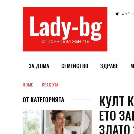
Lady-bg
C
32.8
С
СПИСАНИЕ ЗА ЖЕНИТЕ
ЗА ДОМА
СЕМЕЙСТВО
ЗДРАВЕ
М
HOME
КРАСОТА
КУЛТ 
ОТ КАТЕГОРИЯТА
ЕТО З
ЗЛАТО