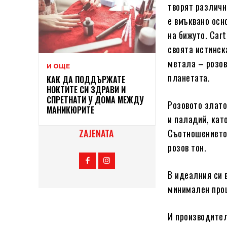
творят различн
е вмъквано осн
на бижуто. Car
своята истинска
метала – розов
И ОЩЕ
планетата.
КАК ДА ПОДДЪРЖАТЕ
НОКТИТЕ СИ ЗДРАВИ И
СПРЕТНАТИ У ДОМА МЕЖДУ
Розовото злато
МАНИКЮРИТЕ
и паладий, кат
Съотношението 
ZAJENATA
розов тон.
В идеалния си 
минимален проц
И производител