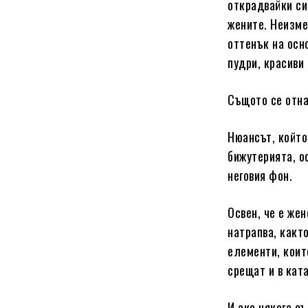
открадвайки си
жените. Неизме
оттенък на осно
пудри, красиви
Същото се отна
Нюансът, който
бижутерията, о
неговия фон.
Освен, че е жен
натрапва, какт
елементи, коит
срещат и в кат
И ако някога с