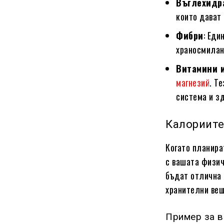
Въглехидр
които дават 
Фибри
: Еди
храносмилан
Витамини 
магнезий
. Т
система и з
Калориите
Когато планира
с вашата физич
бъдат отлична 
хранителни вещ
Пример за в