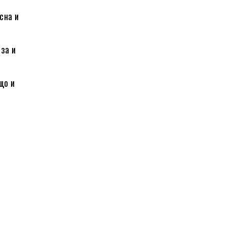
сна и
рза и
що и
.