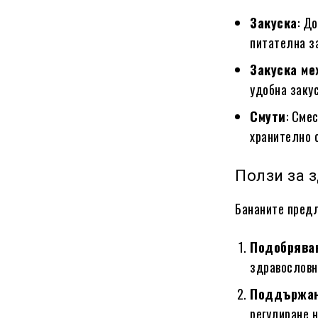
Закуска
: Д
питателна з
Закуска ме
удобна закус
Смути
: Сме
хранително 
Ползи за 
Бананите предл
Подобрява
здравословн
Поддържан
регулиране 