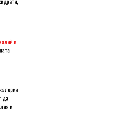
хидрати,
 калий и
вната
 калории
т да
ргия и