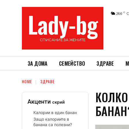
Lady-bg
C
26.6
С
СПИСАНИЕ ЗА ЖЕНИТЕ
ЗА ДОМА
СЕМЕЙСТВО
ЗДРАВЕ
М
HOME
ЗДРАВЕ
КОЛКО
Акценти
скрий
БАНАН
Калории в един банан
Защо калориите в
банана са полезни?