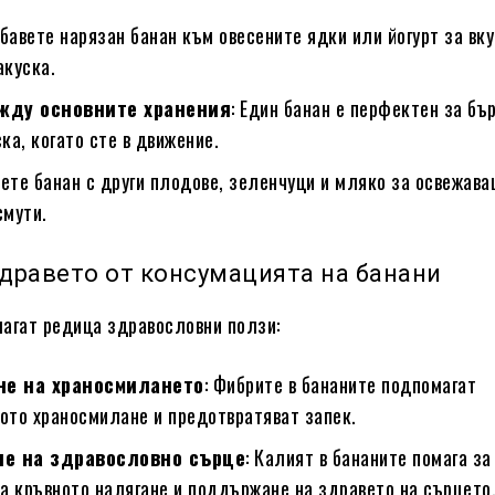
обавете нарязан банан към овесените ядки или йогурт за вку
акуска.
жду основните хранения
: Един банан е перфектен за бъ
ка, когато сте в движение.
сете банан с други плодове, зеленчуци и мляко за освежава
смути.
здравето от консумацията на банани
агат редица здравословни ползи:
не на храносмилането
: Фибрите в бананите подпомагат
ото храносмилане и предотвратяват запек.
е на здравословно сърце
: Калият в бананите помага за
на кръвното налягане и поддържане на здравето на сърцето