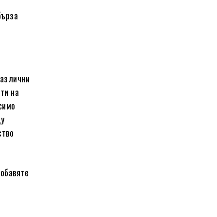
бърза
различни
ти на
симо
ду
ство
добавяте