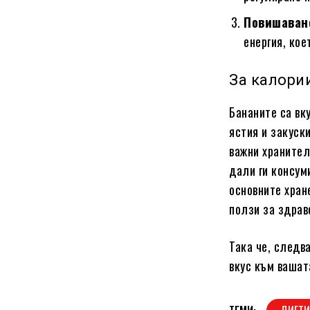
Повишаван
енергия, кое
За калори
Бананите са вк
ястия и закуск
важни хранител
дали ги консум
основните хран
ползи за здрав
Така че, следв
вкус към вашат