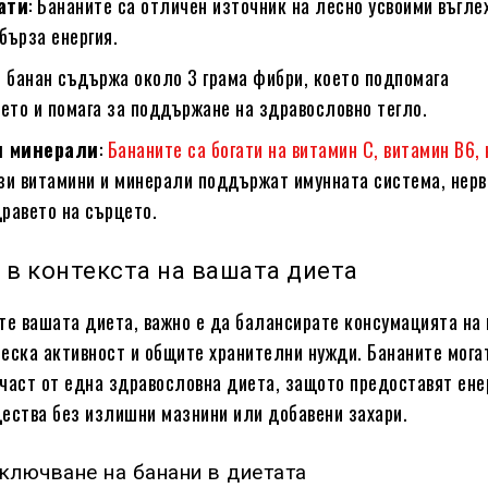
ати
: Бананите са отличен източник на лесно усвоими въгле
бърза енергия.
н банан съдържа около 3 грама фибри, което подпомага
ето и помага за поддържане на здравословно тегло.
и минерали
:
Бананите са богати на витамин C, витамин B6,
ези витамини и минерали поддържат имунната система, нер
дравето на сърцето.
 в контекста на вашата диета
те вашата диета, важно е да балансирате консумацията на
еска активност и общите хранителни нужди. Бананите мога
част от една здравословна диета, защото предоставят ене
ества без излишни мазнини или добавени захари.
ключване на банани в диетата