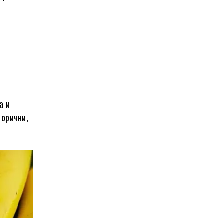
а и
лорични,