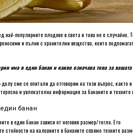
ед най-популярните плодове в света и това не е случайно. Т
преносими и пълни с хранителни вещества, които подпомага
рии има в един банан и какво означава това за вашата
-долу сме се опитали да отговорим на този въпрос, както и
тересна и увлекателна информация за бананите и техните 
 един банан
иите в един банан зависи от неговия размер/тегло. Ето
е стойности на калориите в бананите спрямо техните разм