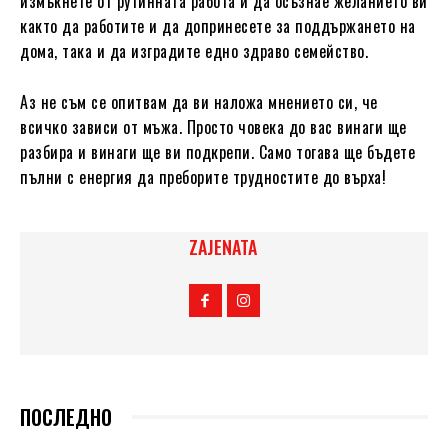
измъкнете от рутинната работа и да осъзнае желанието ви
както да работите и да допринесете за поддържането на
дома, така и да изградите едно здраво семейство.
Аз не съм се опитвам да ви наложа мнението си, че
всичко зависи от мъжа. Просто човека до вас винаги ще
разбира и винаги ще ви подкрепи. Само тогава ще бъдете
пълни с енергия да преборите трудностите до върха!
ZAJENATA
ПОСЛЕДНО