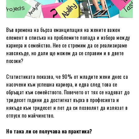
Във времена на бърза еманципация на жените важен
елемент в списъка на проблемите попада и избора между
кариера и семейство. Ние се стремим да се реализираме
навсякъде, но дали ще можем да се справим и в двете
посоки?
Статистиката показва, че 90% от младите жени днес са
насочени към успешна кариера, и едва след това се
обръщат към семейството. Повечето от тях се надяват до
тридесет години да достигнат върха в професията и
някъде към тридесет и пет да си позволят да излязат в
отпуск по майчинство.
Но така ли се получава на практика?