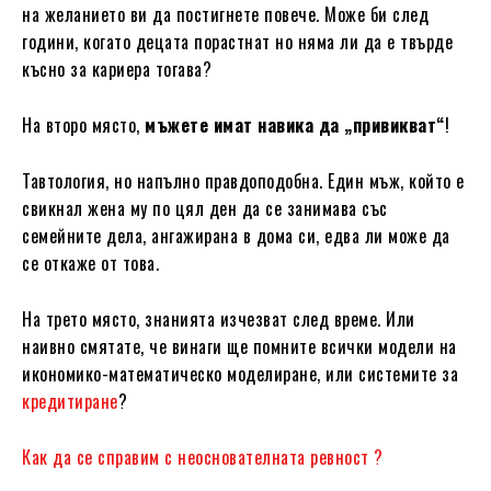
на желанието ви да постигнете повече. Може би след
години, когато децата порастнат но няма ли да е твърде
късно за кариера тогава?
На второ място,
мъжете имат навика да „привикват“
!
Тавтология, но напълно правдоподобна. Един мъж, който е
свикнал жена му по цял ден да се занимава със
семейните дела, ангажирана в дома си, едва ли може да
се откаже от това.
На трето място, знанията изчезват след време. Или
наивно смятате, че винаги ще помните всички модели на
икономико-математическо моделиране, или системите за
кредитиране
?
Как да се справим с неоснователната ревност ?