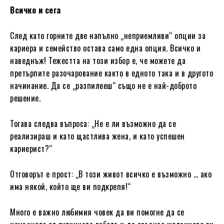
Всичко и сега
След като горните две напълно „неприемливи“ опции за
кариера и семейство остава само една опция. Всичко и
наведнъж! Тежестта на този избор е, че можете да
претърпите разочарование както в едното така и в другото
начинание. Да се „разпилееш“ също не е най-доброто
решение.
Тогава следва въпроса: „Не е ли възможно да се
реализираш и като щастлива жена, и като успешен
кариерист?“
Отговорът е прост: „В този живот всичко е възможно … ако
има някой, който ще ви подкрепя!“
Много е важно любимия човек да ви помогне да се