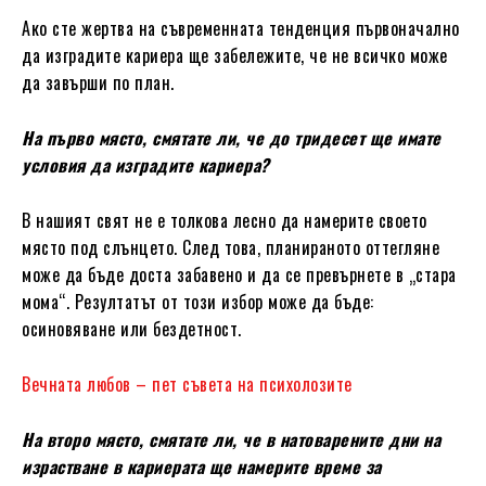
Ако сте жертва на съвременната тенденция първоначално
да изградите кариера ще забележите, че не всичко може
да завърши по план.
На първо място, смятате ли, че до тридесет ще имате
условия да изградите кариера?
В нашият свят не е толкова лесно да намерите своето
място под слънцето. След това, планираното оттегляне
може да бъде доста забавено и да се превърнете в „стара
мома“. Резултатът от този избор може да бъде:
осиновяване или бездетност.
Вечната любов – пет съвета на психолозите
На второ място, смятате ли, че в натоварените дни на
израстване в кариерата ще намерите време за