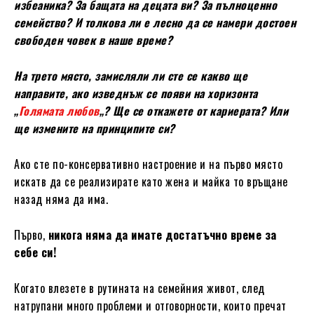
избеаника? За бащата на децата ви? За пълноценно
семейство? И толкова ли е лесно да се намери достоен
свободен човек в наше време?
На трето място, замисляли ли сте се какво ще
направите, ако изведнъж се появи на хоризонта
„
Голямата любов
„? Ще се откажете от кариерата? Или
ще измените на принципите си?
Ако сте по-консервативно настроение и на първо място
искатв да се реализирате като жена и майка то връщане
назад няма да има.
Първо,
никога няма да имате достатъчно време за
себе си!
Когато влезете в рутината на семейния живот, след
натрупани много проблеми и отговорности, които пречат