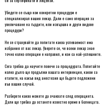
си за сертификати и лицензи.
Убедете се също кои конкретни процедури е
специализирал вашия лекар. Дали е само операция за
увеличаване на гърдите, или извършва и други видове
процедури?
Не се страхувайте да попитате каква успеваемост има
избрания от вас лекар. Уверете се, че всеки лекар знае
точно колко операции е направил, и кои са най-успешните.
Сега трябва да научите повече за процедурата. Попитайте
колко дълго ще продължи вашата интервенция, какви са
етапите, на какъв вид анестезия ще бъдете подложени
във вашия случай.
Разберете какво можете да очаквате след операцията.
Дали ще трябва да останете известно време в болницата.