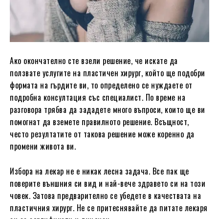
Ако окончателно сте взели решение, че искате да
ползвате услугите на пластичен хирург, който ще подобри
формата на гърдите ви, то определено се нуждаете от
подробна консултация със специалист. По време на
разговора трябва да зададете много въпроси, които ще ви
помогнат да вземете правилното решение. Всъщност,
често резултатите от такова решение може коренно да
промени живота ви.
Избора на лекар не е никак лесна задача. Все пак ще
поверите външния си вид и най-вече здравето си на този
човек. Затова предварително се убедете в качествата на
пластичния хирург. Не се притеснявайте да питате лекаря