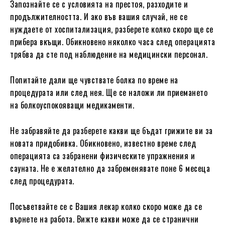
Запознайте се с условията на престоя, разходите и
продължителността. И ако във вашия случай, не се
нуждаете от хоспитализация, разберете колко скоро ще се
прибера вкъщи. Обикновено няколко часа след операцията
трябва да сте под наблюдение на медицински персонал.
Попитайте дали ще чувствате болка по време на
процедурата или след нея. Ще се наложи ли приемането
на болкоуспокояващи медикаменти.
Не забравяйте да разберете какви ще бъдат грижите ви за
новата придобивка. Обикновено, известно време след
операцията са забранени физическите упражнения и
сауната. Не е желателно да забременявате поне 6 месеца
след процедурата.
Посъветвайте се с Вашия лекар колко скоро може да се
върнете на работа. Вижте какви може да се странични