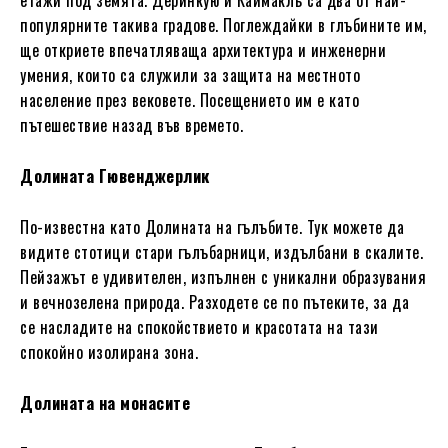
популярните такива градове. Поглеждайки в глъбините им,
ще откриете впечатляваща архитектура и инженерни
умения, които са служили за защита на местното
население през вековете. Посещението им е като
пътешествие назад във времето.
Долината Гювенджерлик
По-известна като Долината на гълъбите. Тук можете да
видите стотици стари гълъбарници, издълбани в скалите.
Пейзажът е удивителен, изпълнен с уникални образувания
и вечнозелена природа. Разходете се по пътеките, за да
се насладите на спокойствието и красотата на тази
спокойно изолирана зона.
Долината на монасите