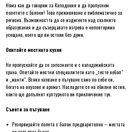
Няма как да говорим за Кападокия и да пропуснем
полетите с балони! Това преживяване е емблематично за
региона. Възможността да се издигнете над скалните
образувания и да съзерцавате изгрева е неповторимо
усещане, което ще ви остави без думи.
Опитайте местната кухня
Не пропускайте да се запознаете и с кападокийската
храна. Опитайте местни специалитети като „тесте кебап“
и „манти“. Всяко хапване е пътуване само по себе си,
богато на вкусове и аромат. Насладете се на обилни ястия,
които ще допълнят културното ви приключение тук.
Съвети за пътуване
Резервирайте полета с балон предварително – местата
се запълват бързо