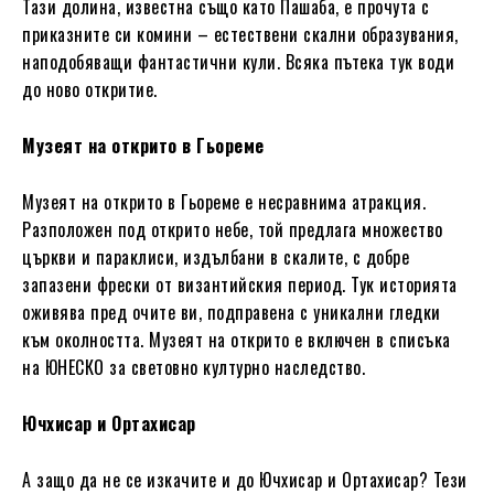
Тази долина, известна също като Пашаба, е прочута с
приказните си комини – естествени скални образувания,
наподобяващи фантастични кули. Всяка пътека тук води
до ново откритие.
Музеят на открито в Гьореме
Музеят на открито в Гьореме е несравнима атракция.
Разположен под открито небе, той предлага множество
църкви и параклиси, издълбани в скалите, с добре
запазени фрески от византийския период. Тук историята
оживява пред очите ви, подправена с уникални гледки
към околността. Музеят на открито е включен в списъка
на ЮНЕСКО за световно културно наследство.
Ючхисар и Ортахисар
А защо да не се изкачите и до Ючхисар и Ортахисар? Тези