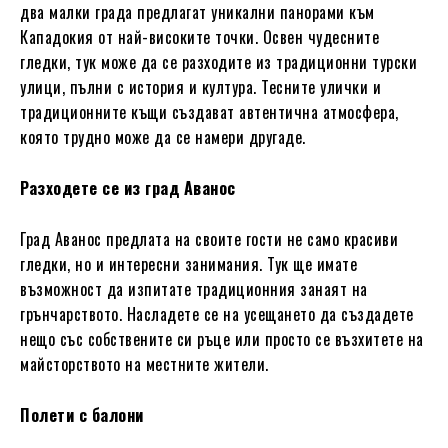
два малки града предлагат уникални панорами към
Кападокия от най-високите точки. Освен чудесните
гледки, тук може да се разходите из традиционни турски
улици, пълни с история и култура. Тесните улички и
традиционните къщи създават автентична атмосфера,
която трудно може да се намери другаде.
Разходете се из град Аванос
Град Аванос предлата на своите гости не само красиви
гледки, но и интересни занимания. Тук ще имате
възможност да изпитате традиционния занаят на
грънчарството. Насладете се на усещането да създадете
нещо със собствените си ръце или просто се възхитете на
майсторството на местните жители.
Полети с балони