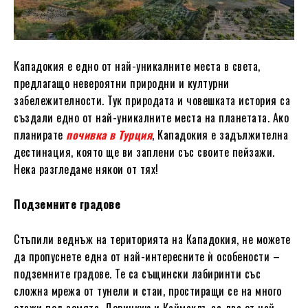
Кападокия е едно от най-уникалните места в света,
предлагащо невероятни природни и културни
забележителности. Тук природата и човешката история са
създали едно от най-уникалните места на планетата. Ако
планирате
почивка в Турция
, Кападокия е задължителна
дестинация, която ще ви заплени със своите пейзажи.
Нека разгледаме някои от тях!
Подземните градове
Стъпили веднъж на територията на Кападокия, не можете
да пропуснете една от най-интересните ѝ особености –
подземните градове. Те са същински лабиринти със
сложна мрежа от тунели и стаи, простиращи се на много
етажи под земята. Деринкую и Каймаклъ са два от най-