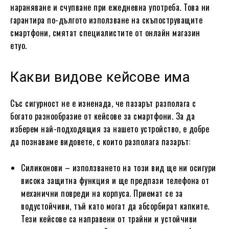
нараняване и счупване при ежедневна употреба. Това ни
гарантира по-дългото използване на скъпоструващите
смартфони, смятат специалистите от онлайн магазин
етуо.
Какви видове кейсове има
Със сигурност не е изненада, че пазарът разполага с
богато разнообразие от кейсове за смартфони. За да
изберем най-подходящия за нашето устройство, е добре
да познаваме видовете, с които разполага пазарът:
Силиконови – използването на този вид ще ни осигури
висока защитна функция и ще предпази телефона от
механични повреди на корпуса. Приемат се за
водустойчиви, тъй като могат да абсорбират капките.
Тези кейсове са направени от трайни и устойчиви