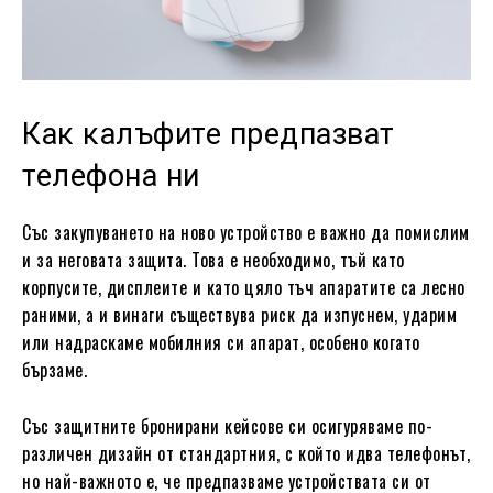
Как калъфите предпазват
телефона ни
Със закупуването на ново устройство е важно да помислим
и за неговата защита. Това е необходимо, тъй като
корпусите, дисплеите и като цяло тъч апаратите са лесно
раними, а и винаги съществува риск да изпуснем, ударим
или надраскаме мобилния си апарат, особено когато
бързаме.
Със защитните бронирани кейсове си осигуряваме по-
различен дизайн от стандартния, с който идва телефонът,
но най-важното е, че предпазваме устройствата си от