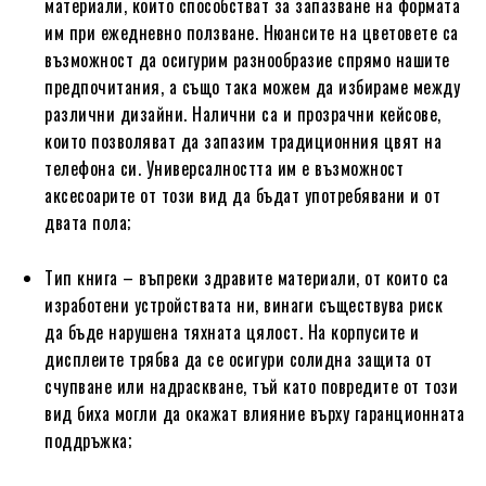
материали, които способстват за запазване на формата
им при ежедневно ползване. Нюансите на цветовете са
възможност да осигурим разнообразие спрямо нашите
предпочитания, а също така можем да избираме между
различни дизайни. Налични са и прозрачни кейсове,
които позволяват да запазим традиционния цвят на
телефона си. Универсалността им е възможност
аксесоарите от този вид да бъдат употребявани и от
двата пола;
Тип книга – въпреки здравите материали, от които са
изработени устройствата ни, винаги съществува риск
да бъде нарушена тяхната цялост. На корпусите и
дисплеите трябва да се осигури солидна защита от
счупване или надраскване, тъй като повредите от този
вид биха могли да окажат влияние върху гаранционната
поддръжка;