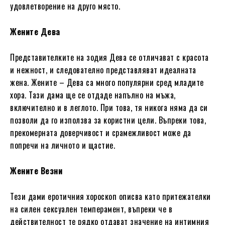
удовлетворение на друго място.
Жените Дева
Представителките на зодия Дева се отличават с красота
и нежност, и следователно представляват идеалната
жена. Жените – Дева са много популярни сред младите
хора. Тази дама ще се отдаде напълно на мъжа,
включително и в леглото. При това, тя никога няма да си
позволи да го използва за користни цели. Въпреки това,
прекомерната доверчивост и срамежливост може да
попречи на личното и щастие.
Жените Везни
Тези дами еротичния хороскоп описва като притежателки
на силен сексуален темперамент, въпреки че в
действителност те рядко отдават значение на интимния