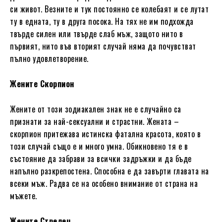
си живот. Везните и тук постоянно се колебаят и се лутат
ту в едната, ту в друга посока. На тях не им подхожда
твърде силен или твърде слаб мъж, защото нито в
първият, нито във вторият случай няма да почувстват
пълно удовлетворение.
Жените Скорпион
Жените от този зодиакален знак не е случайно са
признати за най-сексуални и страстни. Жената –
скорпион притежава истинска фатална красота, която в
този случай също е и много умна. Обикновено тя е в
състояние да забрави за всички задръжки и да бъде
напълно разкрепостена. Способна е да завърти главата на
всеки мъж. Радва се на особено внимание от страна на
мъжете.
Жените Стрелец