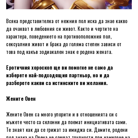
Всяка представителка от нежния пол иска да знае какво
да очакват в любовния си живот. Както и чертите на
характера, поведението на противоположния пол,
сексуалния живот и брака до голяма степен зависи от
това под какъв зодиакален знак е родена жената.
Еротичния хороскоп ще ви помогне не само да
изберете най-подходящия партньор, но и да
разберете какви са истинските ви желания.
Жените Овен
Жените Овен са много упорити и в отношенията си с
мъжете често са склонни да поемат инициативата сами.
Те знаят как да се грижат за имиджа си. Дамите, родени
под знака на Овена не срещат трудности при намиране на