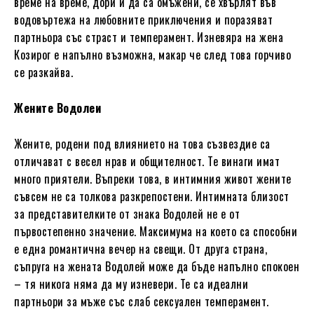
време на време, дори и да са омъжени, се хвърлят във
водовъртежа на любовните приключения и поразяват
партньора със страст и темперамент. Изневяра на жена
Козирог е напълно възможна, макар че след това горчиво
се разкайва.
Жените Водолеи
Жените, родени под влиянието на това съзвездие са
отличават с весел нрав и общителност. Те винаги имат
много приятели. Въпреки това, в интимния живот жените
съвсем не са толкова разкрепостени. Интимната близост
за представителките от знака Водолей не е от
първостепенно значение. Максимума на което са способни
е една романтична вечер на свещи. От друга страна,
съпруга на жената Водолей може да бъде напълно спокоен
– тя никога няма да му изневери. Те са идеални
партньори за мъже със слаб сексуален темперамент.