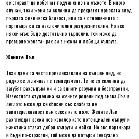
се стараят да избегнат подчинение на мъжете. В много
случаи, тези жени са склонни да прекратят връзката след
първата физическа близост, или са в отношенията с
партньора си са изключително раздразнителни. Но ако
някой мъж бъде достатъчно търпелив, той може да
превърне жената- рак си в нежна и любяща съпруга.
Жените Лъв
Тези дами са често привлекателни на външен вид, но
рядко се отличават с темперамент. Те не са склонни да
загубят разсъдъка си и са винаги разумни и безстрастни.
Известната студенина на жените родени под знака Лъв в
леглото може да се обясни със слабата им
заинтересованост към секса като цяло. Жените Лъв
разглеждат всеки нов кавалер като потенциален съпруг и
наистина стават добри съпруги и майки. Но ако партньора
и бъде по-страстен, той може да потърси сексуално