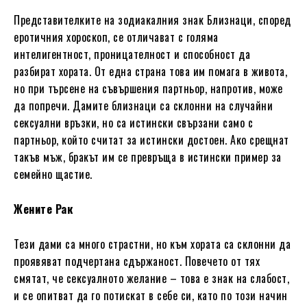
Представителките на зодиакалния знак Близнаци, според
еротичния хороскоп, се отличават с голяма
интелигентност, проницателност и способност да
разбират хората. От една страна това им помага в живота,
но при търсене на съвършения партньор, напротив, може
да попречи. Дамите близнаци са склонни на случайни
сексуални връзки, но са истински свързани само с
партньор, който считат за истински достоен. Ако срещнат
такъв мъж, бракът им се превръща в истински пример за
семейно щастие.
Жените Рак
Тези дами са много страстни, но към хората са склонни да
проявяват подчертана сдържаност. Повечето от тях
смятат, че сексуалното желание – това е знак на слабост,
и се опитват да го потискат в себе си, като по този начин