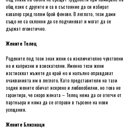
общ език с другите и са в състояние да си избират
кавалер сред голям брой фенове. В леглото, тези дами
също не са склонни да се подчиняват и могат да се
държат егоистично.
Жените Телец
Родените под този знак жени са изключително чувствени
но и капризни и взискателни. Именно тези жени
изстискват мъжете до край но и напълно оправдават
очакванията им в леглото. Като представители на тази
зодия жените обичат искрено и любвеобилни, но това не
гарантира, че скоро жената – Телец няма да се отегчи от
партньора и няма да се отправи в търсене на нови
усещания.
Жените Близнаци