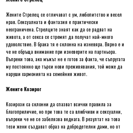
Жените Стрелец се отличават с ум, любопитство и весел
нрав. Сексуалната и фантазия е практически
неограничена. Стрелците знаят как да се радват на
живота, а от секса се стремят да получат най-много
удоволствие. В брака тя е склонна на изневяра. Вярно е и
че не обръща внимание при изневерите на партньора.
Въпреки това, ако мъжът не е готов за факта, че съпругата
му постоянно ще търси нови преживявания, той може да
наруши хармонията на семейния живот.
Жените Козирог
Козирози са склонни да спазват всички правила за
благоприличие, но при това те са влюбчиви и сексуални,
въпреки че не се забелязва веднага. В резултат на това
тези жени създават образ на добродетелни дами, но от