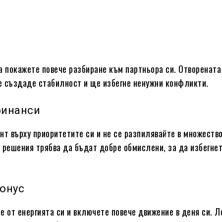
а покажете повече разбиране към партньора си. Отворената
 създаде стабилност и ще избегне ненужни конфликти.
финанси
нт върху приоритетите си и не се разпилявайте в множеств
 решения трябва да бъдат добре обмислени, за да избегне
тонус
е от енергията си и включете повече движение в деня си. Л