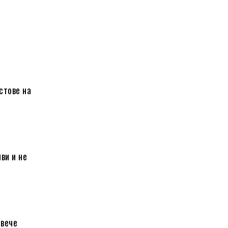
стове на
ви и не
овече