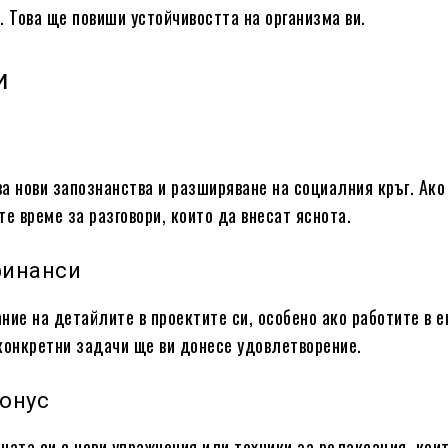
. Това ще повиши устойчивостта на организма ви.
и
а нови запознанства и разширяване на социалния кръг. Ако
те време за разговори, които да внесат яснота.
финанси
ние на детайлите в проектите си, особено ако работите в е
конкретни задачи ще ви донесе удовлетворение.
тонус
ната си с нови упражнения или техники за релаксация, кои