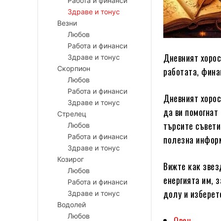
Работа и финанси
Здраве и тонус
Везни
Любов
Работа и финанси
Дневният хорос
Здраве и тонус
Скорпион
работата, фина
Любов
Работа и финанси
Дневният хорос
Здраве и тонус
да ви помогнат
Стрелец
търсите съвети
Любов
Работа и финанси
полезна информ
Здраве и тонус
Козирог
Вижте как звез
Любов
енергията им, 
Работа и финанси
долу и изберет
Здраве и тонус
Водолей
Любов
Овен