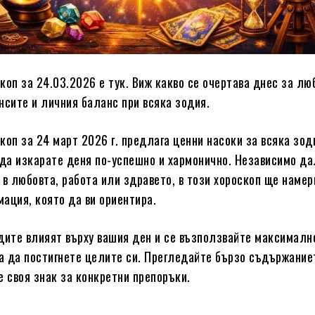
коп за 24.03.2026 е тук. Виж какво се очертава днес за лю
нсите и личния баланс при всяка зодия.
коп за 24 март 2026 г. предлага ценни насоки за всяка зод
 да изкарате деня по-успешно и хармонично. Независимо д
 в любовта, работа или здравето, в този хороскоп ще намер
ация, която да ви ориентира.
дите влияят върху вашия ден и се възползвайте максималн
за да постигнете целите си. Прегледайте бързо съдържание
е своя знак за конкретни препоръки.