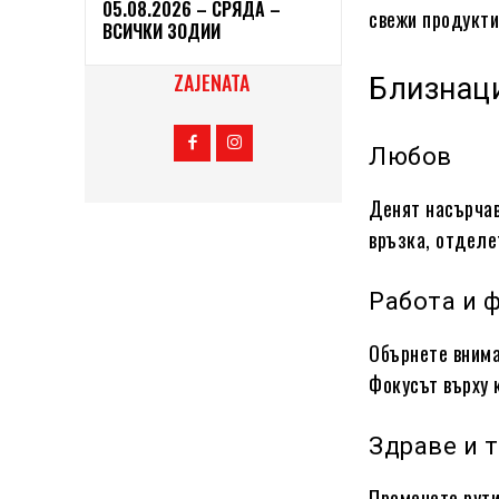
05.08.2026 – СРЯДА –
свежи продукти
ВСИЧКИ ЗОДИИ
ZAJENATA
Близнац
Любов
Денят насърчав
връзка, отделе
Работа и 
Обърнете внима
Фокусът върху 
Здраве и 
Променете рути