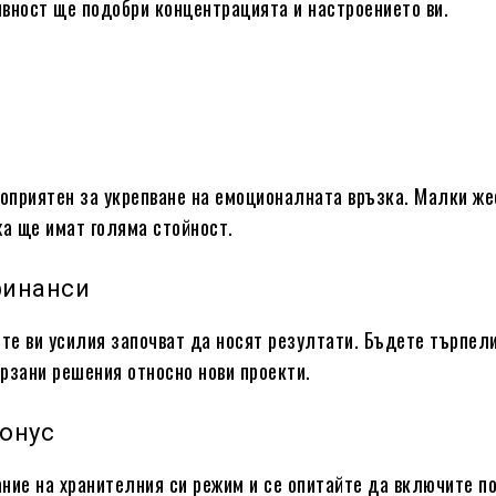
вност ще подобри концентрацията и настроението ви.
гоприятен за укрепване на емоционалната връзка. Малки же
жа ще имат голяма стойност.
финанси
е ви усилия започват да носят резултати. Бъдете търпели
рзани решения относно нови проекти.
тонус
ние на хранителния си режим и се опитайте да включите п