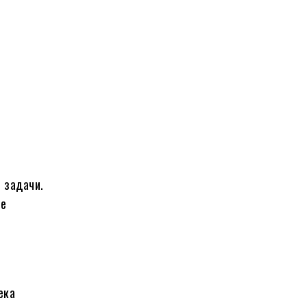
о задачи.
те
ека