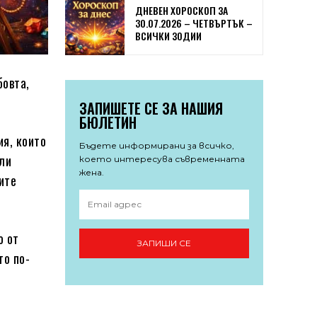
ДНЕВЕН ХОРОСКОП ЗА
30.07.2026 – ЧЕТВЪРТЪК –
ВСИЧКИ ЗОДИИ
бовта,
ЗАПИШЕТЕ СЕ ЗА НАШИЯ
БЮЛЕТИН
ия, които
Бъдете информирани за всичко,
али
което интересува съвременната
жена.
ите
о от
ЗАПИШИ СЕ
то по-