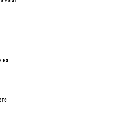
а на
ете