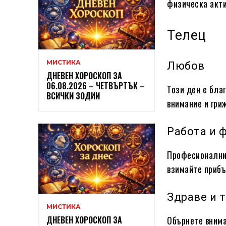
физическа акти
Телец
МИСТИКА
Любов
ДНЕВЕН ХОРОСКОП ЗА
06.08.2026 – ЧЕТВЪРТЪК –
Този ден е бла
ВСИЧКИ ЗОДИИ
внимание и гри
Работа и 
Професионалнит
взимайте прибъ
Здраве и 
МИСТИКА
Обърнете внима
ДНЕВЕН ХОРОСКОП ЗА