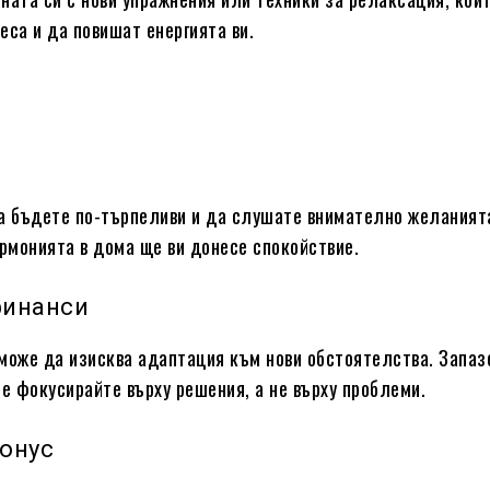
еса и да повишат енергията ви.
а бъдете по-търпеливи и да слушате внимателно желаният
армонията в дома ще ви донесе спокойствие.
финанси
може да изисква адаптация към нови обстоятелства. Запаз
се фокусирайте върху решения, а не върху проблеми.
тонус