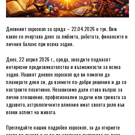
Дневният хороскоп за сряда – 22.04.2026 е тук. Виж
какво се очертава днес за любовта, работата, финансите и
личния баланс при всяка зодия.
Днес, 22 април 2026 г., сряда, звездите поднасят
интересни предизвикателства и възможности за всяка
зодия. Нашият дневен хороскоп ще ви помогне да
планирате деня си, да вземете по-добри решения и да се
настроите позитивно. Независимо дали става въпрос за
лични отношения, професионални задачи или грижата за
здравето, астрологичните влияния имат своята роля във
всеки аспект на живота.
Прегледайте нашия подробен хороскоп, за да откриете
какво ви очаква и къде да насочите енергията си днес.