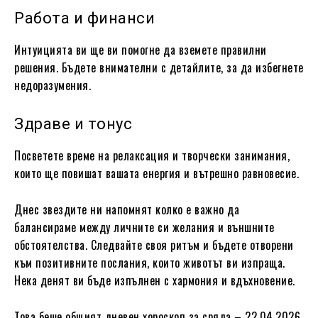
Работа и финанси
Интуицията ви ще ви помогне да вземете правилни
решения. Бъдете внимателни с детайлите, за да избегнете
недоразумения.
Здраве и тонус
Посветете време на релаксация и творчески занимания,
които ще повишат вашата енергия и вътрешно равновесие.
Днес звездите ни напомнят колко е важно да
балансираме между личните си желания и външните
обстоятелства. Следвайте своя ритъм и бъдете отворени
към позитивните послания, които животът ви изпраща.
Нека денят ви бъде изпълнен с хармония и вдъхновение.
Това беше общият дневен хороскоп за сряда – 22.04.2026.