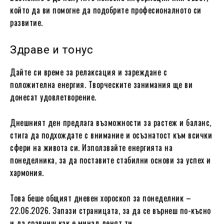
който да ви помогне да подобрите професионалното си
развитие.
Здраве и тонус
Дайте си време за релаксация и зареждане с
положителна енергия. Творческите занимания ще ви
донесат удовлетворение.
Днешният ден предлага възможности за растеж и баланс,
стига да подхождате с внимание и осъзнатост към всички
сфери на живота си. Използвайте енергията на
понеделника, за да поставите стабилни основи за успех и
хармония.
Това беше общият дневен хороскоп за понеделник –
22.06.2026. Запази страницата, за да се върнеш по-късно
и да сравниш как е минал денят ти.