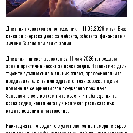
Дневният хороскоп за понеделник – 11.05.2026 е тук. Виж
какво се очертава днес за любовта, работата, финансите и
личния баланс при всяка зодия.
Днешният дневен хороскоп за 11 май 2026 г. предлага
ясна и практична насока за всяка зодия. Независимо дали
търсите вдъхновение в личния живот, професионалните
предизвикателства или здравето, този хороскоп ще ви
помогне да се ориентирате по-уверено през деня.
Запознайте се с конкретните съвети и наблюдения за
всяка зодия, които могат да направят разликата във
вашите решения и настроение.
Навигацията по зодиите е улеснена, за да намерите бързо
своя знак и да се фокусирате върху най-важните аспекти в