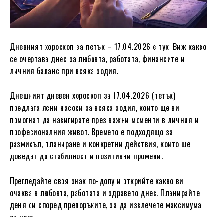
Дневният хороскоп за петък – 17.04.2026 е тук. Виж какво
се очертава днес за любовта, работата, финансите и
личния баланс при всяка зодия.
Днешният дневен хороскоп за 17.04.2026 (петък)
предлага ясни насоки за всяка зодия, които ще ви
помогнат да навигирате през важни моменти в личния и
професионалния живот. Времето е подходящо за
размисъл, планиране и конкретни действия, които ще
доведат до стабилност и позитивни промени.
Прегледайте своя знак по-долу и открийте какво ви
очаква в любовта, работата и здравето днес. Планирайте
деня си според препоръките, за да извлечете максимума
от него.