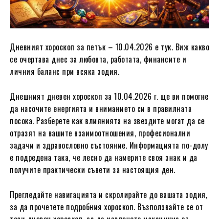
Дневният хороскоп за петък – 10.04.2026 е тук. Виж какво
се очертава днес за любовта, работата, финансите и
личния баланс при всяка зодия.
Днешният дневен хороскоп за 10.04.2026 г. ще ви помогне
да насочите енергията и вниманието си в правилната
посока. Разберете как влиянията на звездите могат да се
отразят на вашите взаимоотношения, професионални
задачи и здравословно състояние. Информацията по-долу
е подредена така, че лесно да намерите своя знак и да
получите практически съвети за настоящия ден.
Прегледайте навигацията и скролирайте до вашата зодия,
за да прочетете подробния хороскоп. Възползвайте се от
този дневен хороскоп, за да извлечете максимума от