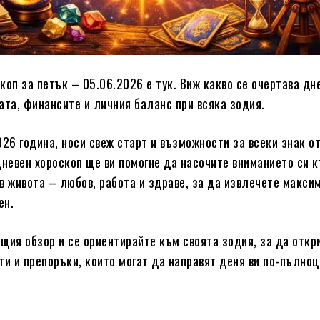
коп за петък – 05.06.2026 е тук. Виж какво се очертава дн
ата, финансите и личния баланс при всяка зодия.
026 година, носи свеж старт и възможности за всеки знак о
дневен хороскоп ще ви помогне да насочите вниманието си к
в живота – любов, работа и здраве, за да извлечете макси
ен.
щия обзор и се ориентирайте към своята зодия, за да откр
ти и препоръки, които могат да направят деня ви по-пълноц