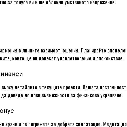
гне за тонуса ви и ще облекчи умственото напрежение.
хармония в личните взаимоотношения. Планирайте споделе
ките, които ще ви донесат удовлетворение и спокойствие.
финанси
 върху детайлите в текущите проекти. Вашата постоянност
 да доведе до нови възможности за финансово укрепване.
тонус
ки храни и се погрижете за добрата хидратация. Медитация