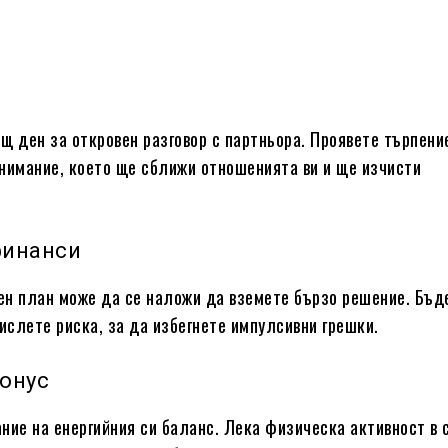
щ ден за откровен разговор с партньора. Проявете търпени
нимание, което ще сближи отношенията ви и ще изчисти
.
финанси
н план може да се наложи да вземете бързо решение. Бъд
мислете риска, за да избегнете импулсивни грешки.
тонус
ние на енергийния си баланс. Лека физическа активност в 