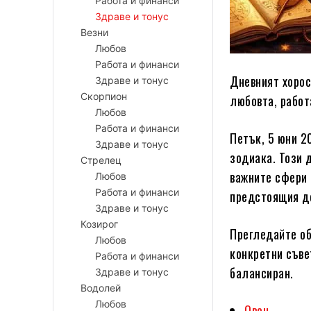
Работа и финанси
Здраве и тонус
Везни
Любов
Работа и финанси
Дневният хорос
Здраве и тонус
Скорпион
любовта, работ
Любов
Работа и финанси
Петък, 5 юни 2
Здраве и тонус
зодиака. Този 
Стрелец
важните сфери 
Любов
Работа и финанси
предстоящия д
Здраве и тонус
Козирог
Прегледайте об
Любов
конкретни съве
Работа и финанси
балансиран.
Здраве и тонус
Водолей
Любов
Овен