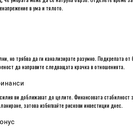
ренапрежение в ума и тялото.
лни, но трябва да ги канализирате разумно. Подкрепата от
реност да направите следващата крачка в отношенията.
финанси
силия ви доближават до целите. Финансовата стабилност 
ланиране, затова избягвайте рискови инвестиции днес.
тонус