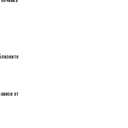
 близките
зависи от