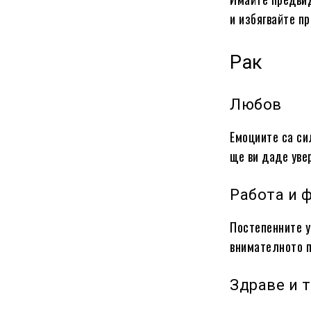
и избягвайте п
Рак
Любов
Емоциите са си
ще ви даде уве
Работа и 
Постепенните у
внимателното п
Здраве и 