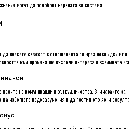
жнения могат да подобрят нервната ви система.
и
т да внесете свежест в отношенията си чрез нови идеи или
реността към промяна ще възроди интереса и взаимната ис
финанси
е наситен с комуникации и сътрудничества. Внимавайте за
а да избегнете недоразумения и да постигнете ясни резулт
тонус
, че умората може да се натрупа бързо. Отделете време за