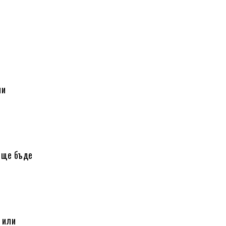
ни
 ще бъде
 или