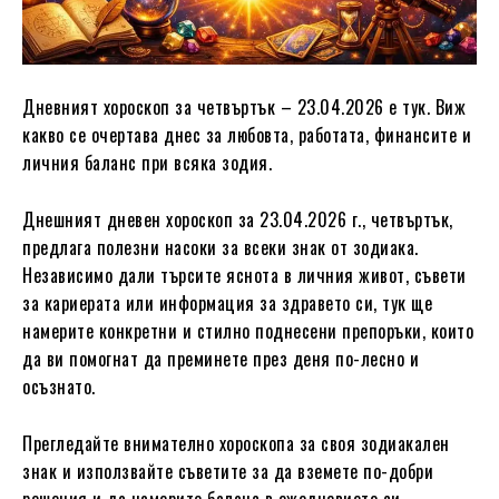
Дневният хороскоп за четвъртък – 23.04.2026 е тук. Виж
какво се очертава днес за любовта, работата, финансите и
личния баланс при всяка зодия.
Днешният дневен хороскоп за 23.04.2026 г., четвъртък,
предлага полезни насоки за всеки знак от зодиака.
Независимо дали търсите яснота в личния живот, съвети
за кариерата или информация за здравето си, тук ще
намерите конкретни и стилно поднесени препоръки, които
да ви помогнат да преминете през деня по-лесно и
осъзнато.
Прегледайте внимателно хороскопа за своя зодиакален
знак и използвайте съветите за да вземете по-добри
решения и да намерите баланс в ежедневието си.