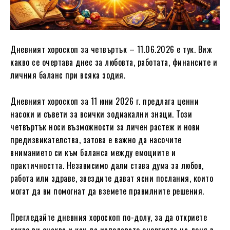
Дневният хороскоп за четвъртък – 11.06.2026 е тук. Виж
какво се очертава днес за любовта, работата, финансите и
личния баланс при всяка зодия.
Дневният хороскоп за 11 юни 2026 г. предлага ценни
насоки и съвети за всички зодиакални знаци. Този
четвъртък носи възможности за личен растеж и нови
предизвикателства, затова е важно да насочите
вниманието си към баланса между емоциите и
практичността. Независимо дали става дума за любов,
работа или здраве, звездите дават ясни послания, които
могат да ви помогнат да вземете правилните решения.
Прегледайте дневния хороскоп по-долу, за да откриете
какво ви очаква и как да използвате енергията на деня в