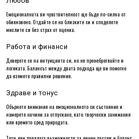
Любов
Емоционалната ви чувствителност ще бъде по-силна от
обикновено. Отдайте се на близките си и споделете
мислите си без страх от оценка.
Работа и финанси
Доверете се на интуицията си, но не пренебрегвайте и
логиката. Балансът между двата подхода ще ви помогне
да вземете правилни решения.
Здраве и тонус
Обърнете внимание на емоционалното си състояние и
намерете начини за отпускане, като творчески занимания
или времето сред природата.
Този ден предлага възможности за личен растеж и баланс