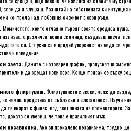
ито се срещаш, още повече, че набляга на слабите му стра
, спри да я слушаш. Разчитай на собствената си интуиция 
земи контрола над любовния си живот в свои ръце.
.
Момичетата, които отчаяно търсят своята средноа душа,
о излизаш с различен, всяка седмица, създаваш впечатлени
дартите си. Отпусни се и придай увереност на вида си, чре
стове и поведение.
си заета.
Дамите с натоварен график, пропускат възможн
 приятели и да срещат нови хора. Концентрирай се върху со
 много флиртуваш.
Флиртуването с всеки, може да създа
, че нямаш представа от съблазън и елегантност. Научи ня
 да те вкарат с финес, под светлината на прожекторите. За
о, докато се увериш, че това е правилният мъж.
си независима.
Ако си прекалено независима, трудно ще