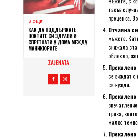
мъжете, с ко
такъв случай
преценка. В
И ОЩЕ
Отчаяна си
КАК ДА ПОДДЪРЖАТЕ
НОКТИТЕ СИ ЗДРАВИ И
мъжете. Кат
СПРЕТНАТИ У ДОМА МЕЖДУ
снижала стан
МАНИКЮРИТЕ
облекло, же
ZAJENATA
Прекалено 
се виждат с
си нужди.
Прекалено
впечатление
трика, които
малко темпот
Прекалено 