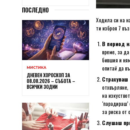
ПОСЛЕДНО
Ходила си на н
ти изброя 7 въ
В период н
време, за да
бившия и ня
опитай да в
МИСТИКА
ДНЕВЕН ХОРОСКОП ЗА
Страхуваш 
08.08.2026 – СЪБОТА –
ВСИЧКИ ЗОДИИ
отхвърляне,
на изкуство
‘парадираш’ 
за риска от 
Слушаш пр