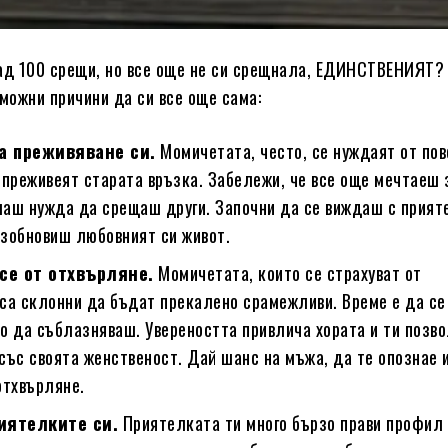
ад 100 срещи, но все още не си срещнaла, ЕДИНСТВЕНИЯТ?
зможни причини да си все още сама:
а преживяване си.
Момичетата, често, се нуждаят от пов
 преживеят старата връзка. Забележи, че все още мечтаеш 
маш нужда да срещаш други. Започни да се виждаш с прият
ъзобновиш любовният си живот.
се от отхвърляне.
Момичетата, които се страхуват от
 са склонни да бъдат прекалено срамежливи. Време е да се
то да съблазняваш. Увереността привлича хората и ти позв
със своята женственост. Дай шанс на мъжа, да те опознае 
отхвърляне.
иятелките си.
Приятелката ти много бързо прави профил