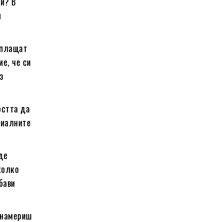
ни? В
и
 плащат
е, че си
з
остта да
циалните
де
колко
бави
 намериш