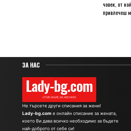
човек, от ко
привлечеш мъ
ЗА НАС
Lady-bg.com
СПИСАНИЕ ЗА ЖЕНАТА
Не търсете други списания за жени!
Lady-bg.com
e онлайн списание за жената,
което Ви дава всичко необходимо за бъдете
най-доброто от себе си!