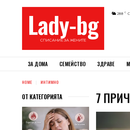
Lady-bg
C
28.8
С
СПИСАНИЕ ЗА ЖЕНИТЕ
ЗА ДОМА
СЕМЕЙСТВО
ЗДРАВЕ
М
HOME
ИНТИМНО
7 ПРИ
ОТ КАТЕГОРИЯТА