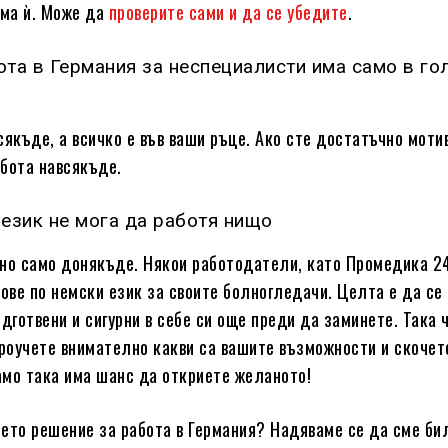
ма ѝ. Може да
проверите сами и да се убедите
.
ота в Германия за неспециалисти има само в го
сякъде, а всичко е във ваши ръце. Ако сте достатъчно моти
бота навсякъде.
 език не мога да работя нищо
, но само донякъде. Някои работодатели, като Промедика 2
сове по немски език за своите болногледачи. Целта е да се
дготвени и сигурни в себе си още преди да заминете. Така ч
проучете внимателно какви са вашите възможности и скочет
мо така има шанс да откриете желаното!
воето решение за работа в Германия? Надяваме се да сме би