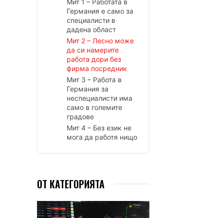
Мит 1 – Работата в
Германия е само за
специалисти в
дадена област
Мит 2 – Лесно може
да си намерите
работа дори без
фирма посредник
Мит 3 – Работа в
Германия за
неспециалисти има
само в големите
градове
Мит 4 – Без език не
мога да работя нищо
ОТ КАТЕГОРИЯТА