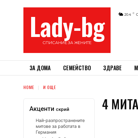
Lady-bg
C
20.4
СПИСАНИЕ ЗА ЖЕНИТЕ
ЗА ДОМА
СЕМЕЙСТВО
ЗДРАВЕ
М
HOME
И ОЩЕ
4 МИТА
Акценти
скрий
Най-разпространените
митове за работата в
Германия