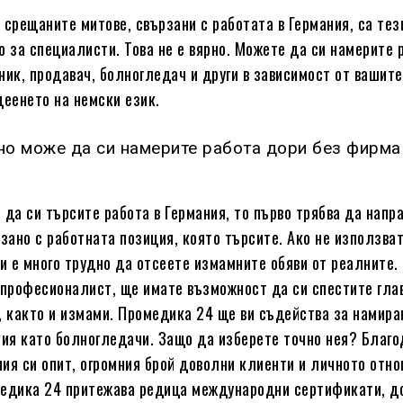
 срещаните митове, свързани с работата в Германия, са тези
о за специалисти. Това не е вярно. Можете да си намерите 
ник, продавач, болногледач и други в зависимост от вашит
деенето на немски език.
но може да си намерите работа дори без фирма
 да си търсите работа в Германия, то първо трябва да напр
рзано с работната позиция, която търсите. Ако не използва
ви е много трудно да отсеете измамните обяви от реалните.
 професионалист, ще имате възможност да си спестите гла
, както и измами. Промедика 24 ще ви съдейства за намира
ния като болногледачи. Защо да изберете точно нея? Благ
ия си опит, огромния брой доволни клиенти и личното отн
медика 24 притежава редица международни сертификати, д