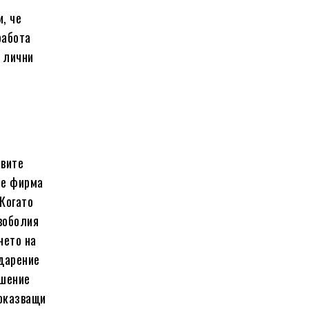
, че
работа
е лични
авите
те фирма
 Когато
воболия
нето на
одарение
ошение
оказващи