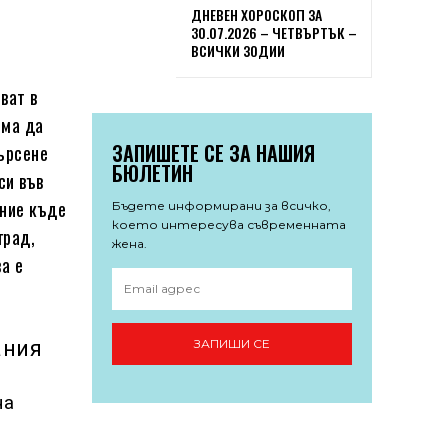
ДНЕВЕН ХОРОСКОП ЗА
30.07.2026 – ЧЕТВЪРТЪК –
ВСИЧКИ ЗОДИИ
ват в
яма да
ЗАПИШЕТЕ СЕ ЗА НАШИЯ
търсене
БЮЛЕТИН
си във
ение къде
Бъдете информирани за всичко,
което интересува съвременната
град,
жена.
ва е
ания
ЗАПИШИ СЕ
на