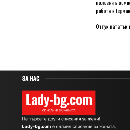
полезни в осми
работа в Герма
Оттук нататък 
ЗА НАС
Lady-bg.com
СПИСАНИЕ ЗА ЖЕНАТА
Не търсете други списания за жени!
Lady-bg.com
e онлайн списание за жената,