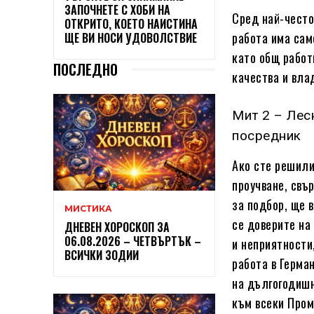
ЗАПОЧНЕТЕ С ХОБИ НА
Сред най-често
ОТКРИТО, КОЕТО НАИСТИНА
работа има сам
ЩЕ ВИ НОСИ УДОВОЛСТВИЕ
като общ работ
ПОСЛЕДНО
качества и вла
Мит 2 – Лес
посредник
Ако сте решили
проучване, свъ
за подбор, ще 
МИСТИКА
се доверите на
ДНЕВЕН ХОРОСКОП ЗА
06.08.2026 – ЧЕТВЪРТЪК –
и неприятности
ВСИЧКИ ЗОДИИ
работа в Герма
на дългогодишн
към всеки Про