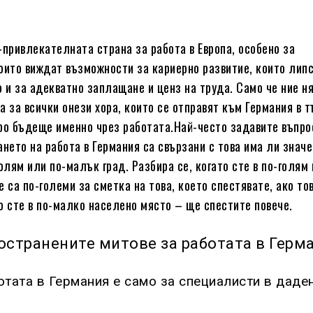
-привлекателната страна за работа в Европа, особено за
оито виждат възможности за кариерно развитие, които липс
о и за адекватно заплащане и ценз на труда. Само че ние н
 а за всички онези хора, които се отправят към Германия в 
ро бъдеще именно чрез работата.Най-често задавите въпро
ането на работа в Германия са свързани с това има ли знач
олям или по-малък град. Разбира се, когато сте в по-голям 
 са по-големи за сметка на това, което спестявате, ако то
о сте в по-малко населено място – ще спестите повече.
остранените митове за работата в Герм
отата в Германия е само за специалисти в даде