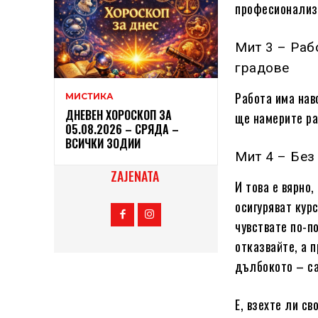
професионализ
Мит 3 – Раб
градове
Работа има нав
МИСТИКА
ДНЕВЕН ХОРОСКОП ЗА
ще намерите ра
05.08.2026 – СРЯДА –
ВСИЧКИ ЗОДИИ
Мит 4 – Без
ZAJENATA
И това е вярно
осигуряват кур
чувствате по-по
отказвайте, а 
дълбокото – са
Е, взехте ли с