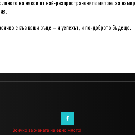
слянето на някои от най-разпространените митове за намир
ния.
всичко е във ваши ръце – и успехът, и по-доброто бъдеще.
Всичко за жената на едно място!