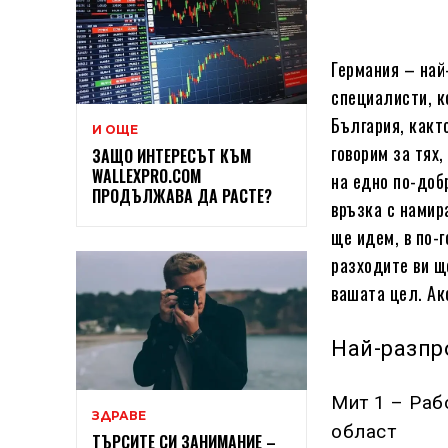
Германия – най
специалисти, к
България, какт
И ОЩЕ
говорим за тях,
ЗАЩО ИНТЕРЕСЪТ КЪМ
WALLEXPRO.COM
на едно по-доб
ПРОДЪЛЖАВА ДА РАСТЕ?
връзка с намир
ще идем, в по-г
разходите ви ще
вашата цел. Ак
Най-разпр
Мит 1 – Раб
ЗДРАВЕ
област
ТЪРСИТЕ СИ ЗАНИМАНИЕ –